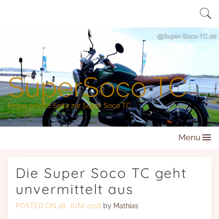
Skip
to
content
SuperSoco TC
Meine private Seite zur Super Soco TC
Menu
Die Super Soco TC geht
unvermittelt aus
POSTED ON
28. JUNI 2018
by
Mathias