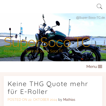
Skip
to
content
SuperSoco TC
Meine private Seite zur Super Soco TC
Menu
Keine THG Quote mehr
für E-Roller
POSTED ON
22. OKTOBER 2024
by
Mathias